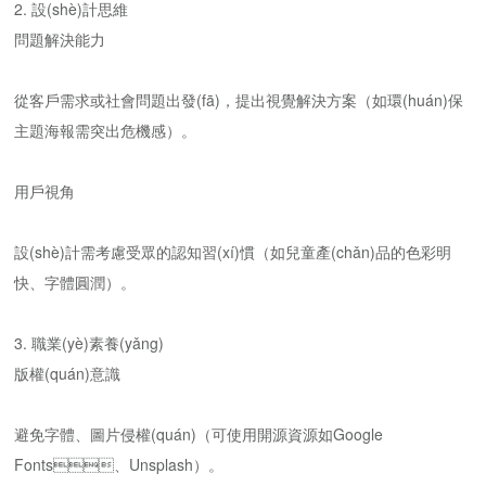
2. 設(shè)計思維
問題解決能力
從客戶需求或社會問題出發(fā)，提出視覺解決方案（如環(huán)保
主題海報需突出危機感）。
用戶視角
設(shè)計需考慮受眾的認知習(xí)慣（如兒童產(chǎn)品的色彩明
快、字體圓潤）。
3. 職業(yè)素養(yǎng)
版權(quán)意識
避免字體、圖片侵權(quán)（可使用開源資源如Google
Fonts、Unsplash）。