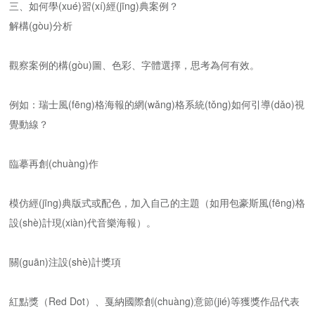
三、如何學(xué)習(xí)經(jīng)典案例？
解構(gòu)分析
觀察案例的構(gòu)圖、色彩、字體選擇，思考為何有效。
例如：瑞士風(fēng)格海報的網(wǎng)格系統(tǒng)如何引導(dǎo)視
覺動線？
臨摹再創(chuàng)作
模仿經(jīng)典版式或配色，加入自己的主題（如用包豪斯風(fēng)格
設(shè)計現(xiàn)代音樂海報）。
關(guān)注設(shè)計獎項
紅點獎（Red Dot）、戛納國際創(chuàng)意節(jié)等獲獎作品代表