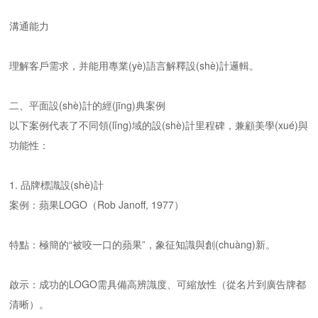
溝通能力
理解客戶需求，并能用專業(yè)語言解釋設(shè)計邏輯。
二、平面設(shè)計的經(jīng)典案例
以下案例代表了不同領(lǐng)域的設(shè)計里程碑，兼顧美學(xué)與
功能性：
1. 品牌標識設(shè)計
案例：蘋果LOGO（Rob Janoff, 1977）
特點：極簡的“被咬一口的蘋果”，象征知識與創(chuàng)新。
啟示：成功的LOGO需具備高辨識度、可縮放性（從名片到廣告牌都
清晰）。