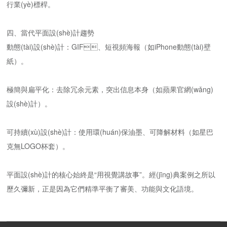
行業(yè)標桿。
四、當代平面設(shè)計趨勢
動態(tài)設(shè)計：GIF、短視頻海報（如iPhone動態(tài)壁
紙）。
極簡與扁平化：去除冗余元素，突出信息本身（如蘋果官網(wǎng)
設(shè)計）。
可持續(xù)設(shè)計：使用環(huán)保油墨、可降解材料（如星巴
克無LOGO杯套）。
平面設(shè)計的核心始終是“用視覺講故事”。經(jīng)典案例之所以
歷久彌新，正是因為它們精準平衡了審美、功能與文化語境。