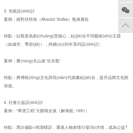
3. 包裝設(shè)計
案例：絕對伏特加（Absolut Vodka）瓶身廣告
特點：以瓶形為創(chuàng)意核心，結(jié)合不同藝術(shù)主題
（如城市、季節(jié)），持續(xù)30年系列設(shè)計。
案例：農(nóng)夫山泉“生肖瓶”
特點：將傳統(tǒng)文化與現(xiàn)代插畫結(jié)合，提升品牌文化附
加值。
4. 社會公益設(shè)計
案例：“希望工程”大眼睛女孩（解海龍, 1991）
特點：黑白攝影+簡潔標語，通過人物表情引發(fā)共情，成為公益?