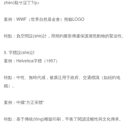
zhèn)鞑サ浞丁?/p>
案例：WWF（世界自然基金會）熊貓LOGO
特點：負空間設(shè)計，用簡約圖形傳遞保護瀕危動物的緊迫性。
5. 字體設(shè)計
案例：Helvetica字體（1957）
特點：中性、無時代感，被廣泛用于政府、交通標識（如紐約地
鐵）。
案例：中國“方正宋體”
特點：基于傳統(tǒng)雕版印刷，平衡了閱讀流暢性與文化傳承。