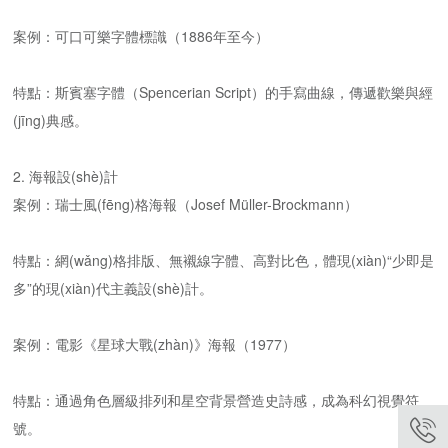
案例：可口可樂字體標識（1886年至今）
特點：斯賓塞字體（Spencerian Script）的手寫曲線，傳遞歡樂與經
(jīng)典感。
2. 海報設(shè)計
案例：瑞士風(fēng)格海報（Josef Müller-Brockmann）
特點：網(wǎng)格排版、無襯線字體、高對比色，體現(xiàn)“少即是
多”的現(xiàn)代主義設(shè)計。
案例：電影《星球大戰(zhàn)》海報（1977）
特點：通過角色層級排列和星空背景營造史詩感，成為科幻視覺符
號。