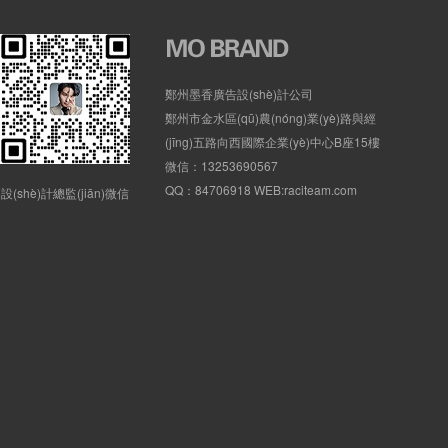
鄭州墨香廣告設(shè)計公司
鄭州市金水區(qū)農(nóng)業(yè)路與經
(jīng)五路向西國際企業(yè)中心B座15樓
微信：13253690567
QQ：84706918 WEB:raciteam.com
設(shè)計總監(jiān)微信