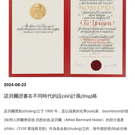
2024-08-23
諾貝爾證書在不同時代的設(shè)計風(fēng)格
諾貝爾獎創(chuàng)立于 1900 年，是以瑞典的化學(xué)家、boomboom的發
(fā)明人阿爾弗雷德·貝恩哈德·諾貝爾（Alfred Bernhard Nobel）的部分遺產
(chǎn)（3100 萬瑞典克朗）作為基金創(chuàng)立的，每年都頒發(fā)給在物