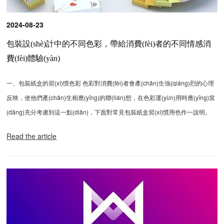
2024-08-23
包裝設(shè)計中的不同色彩，帶給消費(fèi)者的不同情感消
費(fèi)體驗(yàn)
一、包裝紙盒的習(xí)慣色彩 色彩對消費(fèi)者會產(chǎn)生強(qiáng)烈的心理
反映，使他們產(chǎn)生相應(yīng)的聯(lián)想，在色彩運(yùn)用時應(yīng)當
(dāng)充分考慮到這一點(diǎn)，下面對常見包裝紙盒習(xí)慣用色作一說明。
Read the article