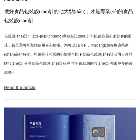
做好食品包裝設(shè)計的七大點(diǎn)，才是專業(yè)的食品
包裝設(shè)計
包裝設(shè)計:一款好的創(chuàng)意包裝設(shè)計可以很容易引來顧客的眼
球，甚至還可能取悅使用者心情哦。您可以幻想下， 當(dāng)您在用這些產
(chǎn)品的時候，您會是什么樣的心情呢？以下食品包裝設(shè)計公司云度品
牌設(shè)計分享食品包裝設(shè)計程序也許 會給您的設(shè)計帶來更多的靈
感哦~
Read the article