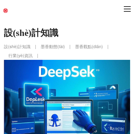
設(shè)計知識
設(shè)計知識
|
墨香動態(tài)
|
墨香觀點(diǎn)
|
行業(yè)資訊
|