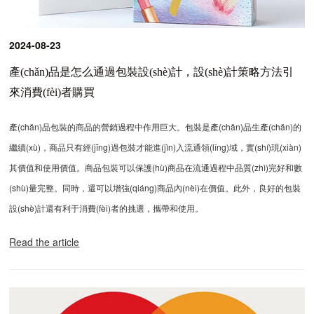
2024-08-23
產(chǎn)品是怎么通過包裝設(shè)計，設(shè)計策略方法引
來消費(fèi)者購買
產(chǎn)品包裝的商品的營銷過程中作用巨大。包裝是產(chǎn)品生產(chǎn)的
繼續(xù)，商品只有經(jīng)過包裝才能進(jìn)入流通領(lǐng)域，實(shí)現(xiàn)
其價值和使用價值。商品包裝可以保護(hù)商品在流通過程中品質(zhì)完好和數
(shù)量完整。同時，還可以增強(qiáng)商品內(nèi)在價值。此外，良好的包裝
設(shè)計還有利于消費(fèi)者的挑選，攜帶和使用。
Read the article