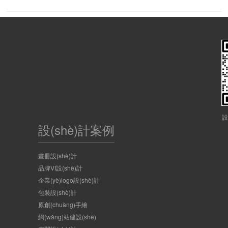
上一页
2
3
4
5
22
下一页
1
…
設
設(shè)計案例
畫冊設(shè)計
品牌VI設(shè)計
企業(yè)logo設(shè)計
包裝設(shè)計
原創(chuàng)手繪
網(wǎng)站建設(shè)