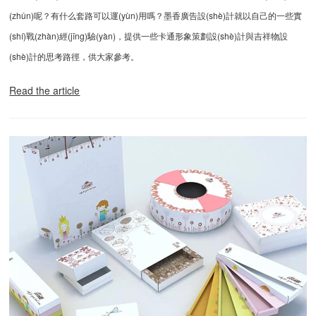
(zhǔn)呢？有什么套路可以運(yùn)用嗎？墨香廣告設(shè)計就以自己的一些實
(shí)戰(zhàn)經(jīng)驗(yàn)，提供一些卡通形象策劃設(shè)計與吉祥物設
(shè)計的思考路徑，供大家參考。
Read the article