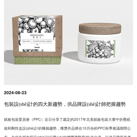
2024-08-23
包裝設(shè)計的四大新趨勢，供品牌設(shè)計師把握趨勢
紙板包裝委員會（PPC）近日分享了裁定的2017年北美紙板包裝大賽中折疊紙
箱和剛性盒設(shè)計的幾個趨勢，獲獎作品將在10月份的PPC秋季會議期間公
布。在此先把包裝設(shè)計行業(yè)的總體趨勢發(fā)布出來，以供品牌所有者