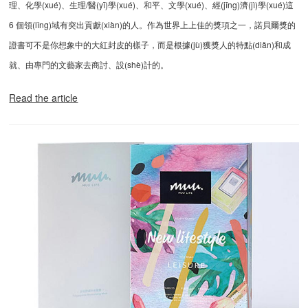
理、化學(xué)、生理/醫(yī)學(xué)、和平、文學(xué)、經(jīng)濟(jì)學(xué)這
6 個領(lǐng)域有突出貢獻(xiàn)的人。作為世界上上佳的獎項之一，諾貝爾獎的
證書可不是你想象中的大紅封皮的樣子，而是根據(jù)獲獎人的特點(diǎn)和成
就、由專門的文藝家去商討、設(shè)計的。
Read the article